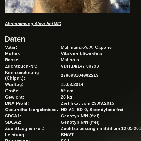
Abstammung Alma bei WD
Daten
Vater:
Malimaniac's Al Capone
Mutter:
Vita von Löwenfels
Rasse:
Malinois
Zuchtbuch-Nr.:
VDH 14/147 00793
Kennzeichnung
276098104682213
(Chipnr.):
Wurftag:
15.03.2014
Größe:
59 cm
Gewicht:
26 kg
DNA-Profil:
Zertifikat vom 23.03.2015
Gesundheitsergebnisse:
HD-A1, ED-0, Spondylose frei
SDCA1:
Genotyp N/N (frei)
SDCA2:
Genotyp N/N (frei)
Zuchttauglichkeit:
Zuchtzulassung im BSB am 12.05.20
Leistung:
BH/VT