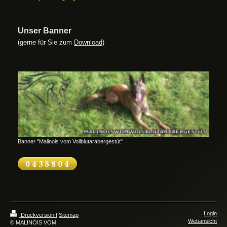
Unser Banner
(gerne für Sie zum
Download
)
Banner "Malinois vom Vollblutarabergestüt"
Login
Druckversion
|
Sitemap
Webansicht
© MALINOIS VOM